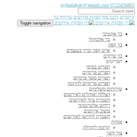
joyhafakot(@)gmail.com
0722456803
קייטרינג
דוכני מזון
הפקת אירועים
שירותי בר
Toggle navigation
בר אקטיבי
בר אלכוהול
בר קפה
אייס קפה וברד בטעמים
בר שייקים
תפריטים
תפריט בסיסי
תפריט פרימיום
תפריט סופר פרמיום
תפריט פרימיום לחתונה
שירותים משלימים
הצללה ואוהלים לאירועים
השכרת ציוד לאירועים
ריהוט אלטרנטיבי
עיצוב אירועים
השכרת לוקיישן לאירועים
אודות
תרומה לקהילה
צור קשר