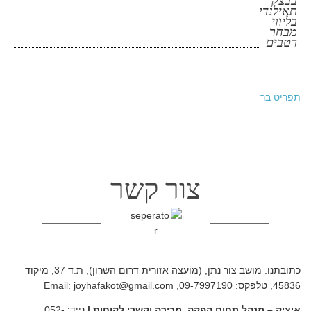
בבצק
תאילנדי
בליווי
מבחר
רטבים
תפריט בר
צור קשר
כתובתנו: מושב צור נתן, (מועצה אזורית דרום השרון), ת.ד 37, מיקוד
45836, טלפקס: 09-7997190, Email:
joyhafakot@gmail.com
איציק – מנהל תחום הפקה, מכירה וקשרי לקוחות |
נייד:
052-