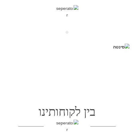
i
s
f
i
e
l
סינטה
d
e
נתח
סינטה
מיושן צלוי בשלמותו במרינדת
m
חרדל ודבש בליווי שום כתוש ענפי רוזמרין טריים ומלח ים אטלנטי נחתך
p
ונפרס מול עיני האורחים.
t
y
.
בין לקוחותינו