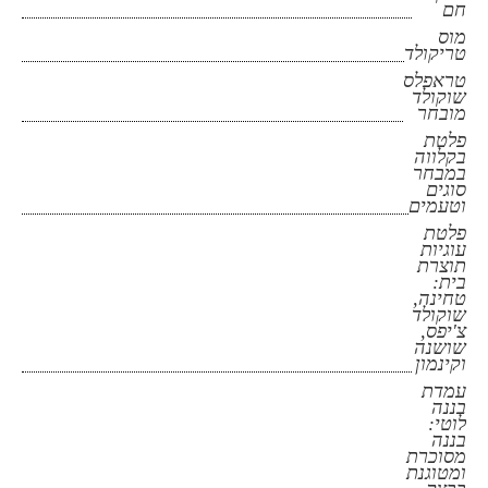
חם
מוס
טריקולד
טראפלס
שוקולד
מובחר
פלטת
בקלווה
במבחר
סוגים
וטעמים
פלטת
עוגיות
תוצרת
בית:
טחינה,
שוקולד
צ'יפס,
שושנה
וקינמון
עמדת
בננה
לוטי:
בננה
מסוכרת
ומטוגנת