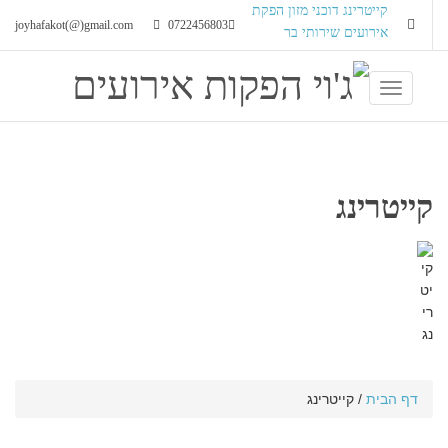
קייטרינג
דוכני מזון
הפקת
joyhafakot(@)gmail.com
0722456803
אירועים
שירותי בר
T
o
g
g
l
קייטרינג
e
n
a
v
i
g
a
t
i
o
דף הבית
/
קייטרינג
n