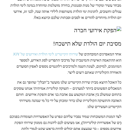
מבחר עשיר ומקורי של מנות וסגנונות, בחירה מושלמת ומיוחדת במינה לימי הולדת
עגולים וחשובים, לחגיגות ימי הולדת משותפות לילידי אותה שנה, לבני זוג, אירועי
יום הולדת מיוחדים להורים או לסבים וסבתות שלכם וכיוצא באלו.
מסיבת יום הולדת שלא תישכח!
אחד המאפיינים המובהקים של
שירותי הקייטרינג לימי הולדת ואירועים של JOY
הוא ההתאמה האישית והמיטבית של מרכיבי התפריט לסוג האירוע, למספר
המוזמנים, למיקום, לעונת השנה ולמרכיבים רלוונטיים נוספים לאפיון הסועדים
והאווירה הקולינרית שאתם רוצים לייצר.
כל האוכל היוצא מבית שירות הקייטרינג שלנו מועשר ב"תבלין" שהופך גם את
המאכלים הפשוטים ביותר למעדנים – תשוקה קולינרית אמיתית! אנחנו עוסקים
בתחום שמשלב בין אהבת המקצוע עם אהבת בני אדם והפקת אירועים. חותם
האהבה והתשוקה הקולינרית שלנו ברור ומובחן על ידי כל מי שנהנה משירותי
הקייטרינג העשירים שלנו.
לצד המנות המשובחות שמיד נסביר עליהם ונפרט על האפשרויות העומדות בפניכם
(ים של אפשרויות קולינריות!), אנו מציעים לכם ליהנות גם ממגוון שירותי הפקת
אירועים נוספים – כך שבעצם אתם יכולים להיות בראש שקט לגמרי ולתת