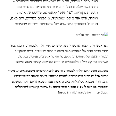
בשרי מרהיב ועשיר, עם מנות מותאמות למסיבות למבוגרים –
נתחי בשר שלמים בצלייה איטית, המבורגרים עסיסיים עם
תוספות מקוריות, "על האש" קלאסי אם טוויסט של איכות
ויוקרה, פיש אנד צ'יפס, שווארמה, מוקפצים בשריים, דים סאם,
סנדוויץ' רוסטביף ועוד שפע של אפשרויות בשריות מרהיבות.
לצד אפשרויות חלביות או בשריות של קייטרינג לימי הולדת למבוגרים, תוכלו לבחור
מתוך מבחר אדיר של תוספות ומנות פרווה טעימות ומעוצבות, ברים מושקעים
ומעוררי תאבון של קינוחים ומתוקים, שירותי בר אקטיביים עמוסים בכל טוב
משייקים ועד קוקטיילים אלכוהוליים מיוחדים ועוד שפע קולינרי מהנה במיוחד.
מארגנים מסיבת יום הולדת למבוגרים ורוצים להביא קייטרינג משובח, איכותי, מקורי
ועשיר אבל גם מהנה ועם הגשה אלגנטית במיוחד? רוצים מישהו מקצוע שידאג
להכל ויוריד מכם את כל הלחץ, כאב הראש והעבודה שבארגון יום הולדת מושקע
ומפואר? פנו היום ל-JOY הפקות ודברו איתנו על שירותי קייטרינג לימי הולדת
למבוגרים – חוויה טעימה ומיוחדת במינה!