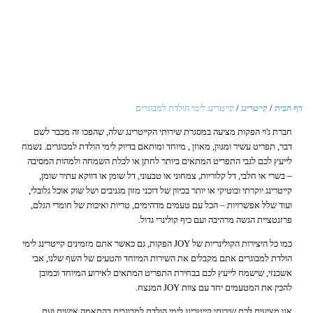
o
n
דף הבית
/
קייטרינג
/
קייטרינג לימי הולדת למבוגרים
חברת ג'וי הפקות מציעה במסגרת שירותי הקייטרינג שלה, שהפכו זה מכבר לשם
דבר, תפריט עשיר ומגוון, מאוזן , מיוחד ומותאם בדיוק לימי הולדת למבוגרים. נשמח
לייעץ לכם לגבי התפריט המתאים ביותר לחתן או לכלת השמחה ולמהות המסיבה
– בשרי או חלבי, דל קלוריות, צמחוני או טבעוני, דל שומן או דווקא עתיר שומן,
קייטרינג יוקרתי ובוטיקי או יותר בכיוון של דוכני מזון מגניבים ושל שוק אוכל גלובלי,
ועוד שלל אפשרויות – הכל עם טעמים מדהימים, טריות ואיכות של חומרי הגלם,
פרזנטציית הגשה מרהיבה ועם כיף קולינרי גדול.
כמו כל היצירות הקולינריות של JOY הפקות, גם כאשר אתם מזמינים קייטרינג לימי
הולדת למבוגרים אתם מקבלים את השירות המיוחד והטעים של השף שלנו, אבי
אשכנזי, שישמח לייעץ לכם בבחירת התפריט המתאים לאירוע המיוחד וכמובן
להכין את המטעמים יחד עם צוות JOY המנצח.
אנו מציעים לכם שירותי קייטרינג לימי הולדת למבוגרים בהתאמה אישית ועם