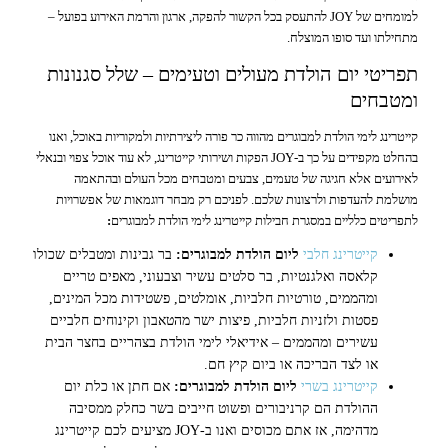
למומחים של JOY להתעסק בכל הקשור להפקה, ארגון והרמת האירוע בפועל –
מתחילתו ועד סופו המוצלח.
תפריטי יום הולדת מעולים וטעימים – שלל סגנונות
ומטבחים
קייטרינג לימי הולדת למבוגרים מהווה כר פורה ליצירתיות ולמקוריות באוכל, ואנו
בהחלט מקפידים על כך ב-JOY הפקות ושירותי קייטרינג, לא עוד אוכל צפוי ובנאלי
לאירועים אלא חגיגה של טעמים, צבעים ומטבחים מכל העולם ובהתאמה
מושלמת להעדפות ולרצונות שלכם. לפניכם רק מבחר דוגמאות של אפשרויות
לתפריטים כלליים במסגרת חבילות קייטרינג לימי הולדת למבוגרים
:
קייטרינג חלבי
ליום הולדת למבוגרים:
בר גבינות ומטבלים שכולו
קלאסה ואלגנטיות, בר סלטים עשיר וצבעוני, מאפים טריים
ומהממים, טורטיות חלביות, אומלטים, פשטידות מכל המינים,
פסטות ולזניות חלביות, פיצות ישר מהטאבון וקינוחים חלביים
עשירים ומהממים – אידיאלי לימי הולדת בצהריים בחצר הבית
או לצד הבריכה או ביום קיץ חם.
קייטרינג בשרי
ליום הולדת למבוגרים:
אם חתן או כלת יום
ההולדת הם קרניבורים ופשוט חייבים בשר כחלק ממסיבה
מדהימה, אז אתם מכוסים ואנו ב-JOY מציעים לכם קייטרינג