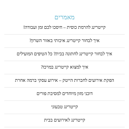
e
a
מאמרים
v
e
קייטרינג להרמת כוסית – חיסכו לכם זמן ועבודה!
t
h
איך לבחור קייטרינג איכותי באזור השרון?
i
s
איך לבחור קייטרינג לחתונה בבית? כל הטיפים המועילים
f
i
e
איך למצוא קייטרינג במרכז?
l
d
הפקת אירועים לחברות הייטק – אירוע עסקי ברמה אחרת
e
m
דוכני מזון מיוחדים למסיבת פורים
p
t
קייטרינג טבעוני
y
.
קייטרינג לאירועים בבית