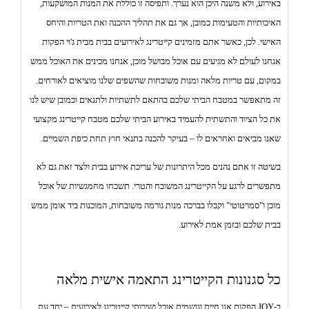
באירוע, ולא משנה היכן הוא נערך. ותפיסה זו כוללת את המנות המושקעות,
האיכותיות והטעימות כמובן, אך גם את תהליך ההכנה ואת הטריות והיחס
האישי. לכן, כאשר אתם מזמינים קייטרינג לאירועים בבית מבית ג'וי הפקות
אנחנו לעולם לא מגיעים עם אוכל מבושל מוכן, אנחנו מכינים את האוכל ממש
במקום, עם טריות מלאה ומנות משובחות שהשפים שלנו מוציאים לאורחים.
זה מתאפשר במטבח הביתי שלכם בהתאם לתשתיות ולתנאים וכמובן שיש לנו
את כל הציוד והתשתית להעמיד באירוע הביתי שלכם מטבח קייטרינג מקצועי
שאנו מביאים ואחראים לו – בעיקר להכנה בתנאי חוץ תחת כיפת השמיים.
בשיטה זו אתם נהנים מכל היתרונות של עריכת אירוע בבית ולצד זאת גם לא
מתפשרים לרגע על הקייטרינג המשובח והטרי. תשכחו מחמגשיות של אוכל
מוכן ו"סמרטוטי" וקבלו בברכה מנות גורמה משובחות, המוכנות ביד אומן ממש
בבית שלכם ובזמן אמת לאירוע.
כל סגנונות הקייטרינג התאמה אישית מלאה
ב-JOY הפקות אנו חיים ונושמים אוכל ושירותי קייטרינג לאירועים – יחד עם