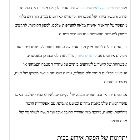
מגוון
שירותי הפקה לאירועים
כפי שמיד נסביר. לכן אנו מציעים את המבחר
הרחב והעשיר ביותר של אפשרויות קייטרינג לאירועים בבית, תוך דגש בלתי
מתפשר על התאמה אישית מלאה להעדפות שלכם, לסגנון הקולינרי, לתקציב
וכמובן למגבלות תפעוליות וגסטרונומיות בשטח.
כך, אתם יכולים לבחור מבין מגוון אדיר של סגנונות ומנות לקייטרינג ביתי. אנו
מפיקים אירועים עם
קייטרינג בשרי
, פרווה או חלבי וכמו כן מאפשרים
אפשרויות של קייטרינג לאירועים ביתיים על טהרת המטבח הצמחוני או
הטבעוני. הכל עם חומרי גלם מעולים, טריות מובטחת ועושר מטריף של מנות,
צבעים וניחוחות.
אנו בונים יחד איתכם תפריט ומבנה של הקייטרינג לאירוע הביתי שלכם, כאשר
עושר המנות שלנו באמת מדהים וכמעט אינסופי, עם אפשרויות הגשה
מדליקות ומהנות, מדוכני מזון ואווירת קרנבל אוכל ועד הגשה לשולחנות של
מנות גורמה.
יתרונות של הפקת אירוע בבית