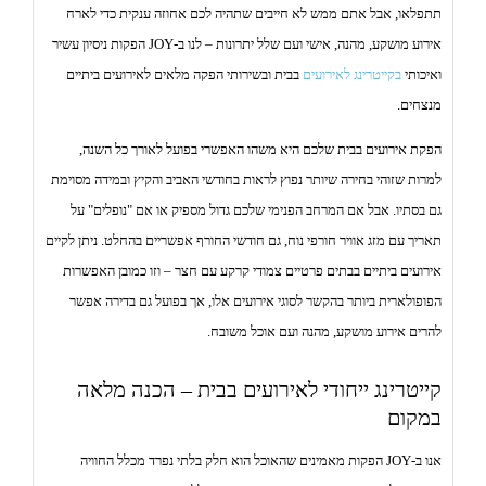
o
תתפלאו, אבל אתם ממש לא חייבים שתהיה לכם אחוזה ענקית כדי לארח
n
אירוע מושקע, מהנה, אישי ועם שלל יתרונות – לנו ב-JOY הפקות ניסיון עשיר
ואיכותי
בקייטרינג לאירועים
בבית ובשירותי הפקה מלאים לאירועים ביתיים
מנצחים.
הפקת אירועים בבית שלכם היא משהו האפשרי בפועל לאורך כל השנה,
למרות שזוהי בחירה שיותר נפוץ לראות בחודשי האביב והקיץ ובמידה מסוימת
גם בסתיו. אבל אם המרחב הפנימי שלכם גדול מספיק או אם "נופלים" על
תאריך עם מזג אוויר חורפי נוח, גם חודשי החורף אפשריים בהחלט. ניתן לקיים
אירועים ביתיים בבתים פרטיים צמודי קרקע עם חצר – וזו כמובן האפשרות
הפופולארית ביותר בהקשר לסוגי אירועים אלו, אך בפועל גם בדירה אפשר
להרים אירוע מושקע, מהנה ועם אוכל משובח.
קייטרינג ייחודי לאירועים בבית – הכנה מלאה
במקום
אנו ב-JOY הפקות מאמינים שהאוכל הוא חלק בלתי נפרד מכלל החוויה