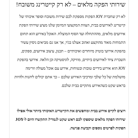
שירותי הפקה מלאים – לא רק קייטרינג משובח!
לא רק שחברת JOY הפקות מספקת לכם שירות משובח וסופר איכותי של
קייטרינג לאירועים בבית, הצוות המקצועי המיומן שלנו מציע שירותי הפקת
אירועים מלאים, מההתחלה ועד הסוף המוצלח. האוכל באירוע הוא תחום
התמחות מאוד מהוקצע ואהוב אצלנו בג'וי, אך אנו גם מביאים ניסיון עשיר
בהפקת אירועי בוטיק מיוחדים ואיכותיים – תכנון, עיצוב אירועים, ספקים,
השכרת ציוד לאירועים ביתיים, מוזיקה, לוגיסטיקה וכן הלאה. אירועי בהפקת
JOY הוא אירוע בידיים טובות ובטוחות, אירוע עם אוכל מעולה וזרימה
מושלמת של כל שלבי ומרכיבי האירוע שלכם – כך אתם יכולים ליהנות ולהיות
בראש שקט כשהאירוע מתקיים בבית שלכם.
רוצים לקיים אירוע בבית ומחפשים את הקייטרינג האיכותי ביותר אולי אפילו
שירותי הפקה מלאים שיספקו לכם ראש שקט לגמרי? התקשרו היום ל-JOY
הפקות לפרטים נוספים וקביעת פגישה.