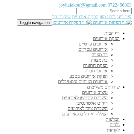
joyhafakot(@)gmail.com
0722456803
קייטרינג
דוכני מזון
הפקת אירועים
שירותי בר
Toggle navigation
דף הבית
הפקת אירועים
אירועים פרטיים
אירועים עסקיים
בר מצווה
בת מצווה
הפקת חתונות
אירועי חברה
הפקת אירועים בטבע
אירועים המוניים ופסטיבלים
שירותים משלימים
עיצוב אירועים
השכרת לוקיישן לאירועים
ריהוט אלטרנטיבי
השכרת ציוד לאירועים
הצללה ואוהלים לאירועים
המלצות
גלריה
לקוחות