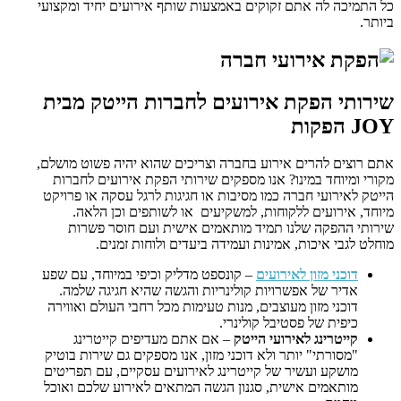
כל התמיכה לה אתם זקוקים באמצעות שותף אירועים יחיד ומקצועי
ביותר.
שירותי הפקת אירועים לחברות הייטק מבית
JOY הפקות
אתם רוצים להרים אירוע בחברה וצריכים שהוא יהיה פשוט מושלם,
מקורי ומיוחד במינו? אנו מספקים שירותי הפקת אירועים לחברות
הייטק לאירועי חברה כמו מסיבות או חגיגות לרגל עסקה או פרויקט
מיוחד, אירועים ללקוחות, למשקיעים או לשותפים וכן הלאה.
שירותי ההפקה שלנו תמיד מותאמים אישית ועם חוסר פשרות
מוחלט לגבי איכות, אמינות ועמידה ביעדים ולוחות זמנים.
דוכני מזון לאירועים
– קונספט מדליק וכיפי במיוחד, עם שפע
אדיר של אפשרויות קולינריות והגשה שהיא חגיגה שלמה.
דוכני מזון מעוצבים, מנות טעימות מכל רחבי העולם ואווירה
כיפית של פסטיבל קולינרי.
קייטרינג לאירועי הייטק
– אם אתם מעדיפים קייטרינג
"מסורתי" יותר ולא דוכני מזון, אנו מספקים גם שירות בוטיק
מושקע ועשיר של קייטרינג לאירועים עסקיים, עם תפריטים
מותאמים אישית, סגנון הגשה המתאים לאירוע שלכם ואוכל