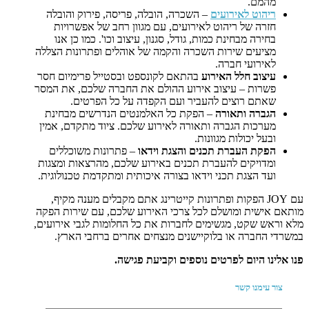
מהמם.
ריהוט לאירועים
– השכרה, הובלה, פריסה, פירוק והובלה
חזרה של ריהוט לאירועים, עם מגוון רחב של אפשרויות
בחירה מבחינת כמות, גודל, סגנון, עיצוב וכו'. כמו כן אנו
מציעים שירות השכרה והקמה של אוהלים ופתרונות הצללה
לאירועי חברה.
עיצוב חלל האירוע
בהתאם לקונספט ובסטייל פרימיום חסר
פשרות – עיצוב אירוע ההולם את החברה שלכם, את המסר
שאתם רוצים להעביר ועם הקפדה על כל הפרטים.
הגברה ותאורה
– הפקת כל האלמנטים הנדרשים מבחינת
מערכות הגברה ותאורה לאירוע שלכם. ציוד מתקדם, אמין
ובעל יכולות מגוונות.
הפקת העברת תכנים והצגת וידאו
– פתרונות משוכללים
ומדויקים להעברת תכנים באירוע שלכם, מהרצאות ומצגות
ועד הצגת תכני וידאו בצורה איכותית ומתקדמת טכנולוגית.
עם JOY הפקות ופתרונות קייטרינג אתם מקבלים מענה מקיף,
מותאם אישית ומושלם לכל צרכי האירוע שלכם, עם שירות הפקה
מלא וראש שקט, מגשימים לחברות את כל החלומות לגבי אירועים,
במשרדי החברה או בלוקיישנים מנצחים אחרים ברחבי הארץ.
פנו אלינו היום לפרטים נוספים וקביעת פגישה.
צור עימנו קשר