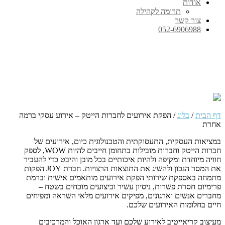
אודות
תרומה לקהילה
צור קשר
052-6906988
הפקת אירועים לחברות הייטק –
אירוע עסקי ברמה אחרת
דף הבית
/
בלוג
/
הפקת אירועים לחברות הייטק – אירוע עסקי ברמה
אחרת
במציאות העסקית, התעסוקתית והטכנולוגית כיום, אירועים של
חברות הייטק וחברות מובילות בתחומן חייבים להיות WOW, לספק
חוויה מיוחדת ומקיפה ולהיות איכותיים בכל מובן והיבט כדי להעביר
את המסר הנכון ולהשיג את התוצאות הרצויות. חברת JOY הפקות
מתמחה באספקת שירותי הפקת אירועים מותאמים אישית וברמת
פרימיום חסרת פשרות, ניסיון עשיר וביצועים מוכחים בשטח –
מחברים אנשים וארגונים, מפיקים אירועים מלאי השראה ומפיחים
חיים בחלומות האירועים שלכם.
מעיצוב קריאייטיב לאירוע שלכם ועד ארגון האוכל והמרכיבים