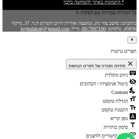
* התמונות באתר להמחשה בלבד
כל הזכויות שמורות joy הפקות ©
כתובתנו: מושב צור נתן, (מועצה אזורית דרום השרון) ת.ד. 37, מיקוד
45836, טלפקס:
09-7997190
, מייל:
joyhafakot(@)gmail.com
תפריט נגישות
close
פתיחה וסגירה של תפריט הנגישות
keyboard
ניווט מקלדת
visibility_off
ביטול אנימציות / הבהובים
nights_stay
Contrast
format_size
הגדלת טקסט
text_fields
הקטנת טקסט
font_download
גופן קריא
title
סימון כותרות
link
סימון קישורים ולחצנים