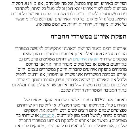
הפיזיים באירוע והפקתו בפועל, וכל מה שביניהם, אנו ב-JOY הפקות
מסייעים לכם ליצור אירוע יוצא דופן ובולט מעל כל היתר, להתחבר
עם המשתתפים ולהרים חוויה בלתי נשכחת. הפקת אירועים לחברות
הייטק, בכל גודל ומיקום, כל סוגי האירועים ועם דגש בלתי מתפשר
על איכות, מקוריות, ייחודיות וחווית משתמש מופלאה.
הפקת אירוע במשרדי החברה
אירועים רבים במגזר ההייטק והארגוני מתקיימים למעשה במשרדי
החברה עצמה ולא באולם או גן אירועים חיצוניים. כמובן שאנו
מספקים שירותי
הפקת אירועים
ושירותים משלימים פרטניים גם
באירועים באולם או בכל מיקום מוגדר אחר, אך אנו בהחלט
מתמחים בהפקת אירועים לחברות הייטק במשרדים עצמם. קיום
אירוע בסביבה המשרדית אינו פשרה או חיסרון, אנו יודעים להפיק
ולנהל את האירוע כך שיהיה איכותי, נעים, מעוצב ותומך במטרות
שלכם גם בסביבת המשרד – ליצור אירוע שהוא עולם נפרד ומלא גם
בתוך הסביבה המשרדית הרגילה שלכם.
כאמור, אנו ב-JOY הפקות מציעים שירותי הפקה מלאים של
האירוע כולו, מתחילתו ועד סופו המוצלח, או לחלופין רק שירותים
ספציפיים שבהם אתם רוצים לשים דגש ולהביא את הספקים
הטובים ביותר (למשל דוכני מזון לאירועים,
קייטרינג
או שירותי בר
מטריפים). כאשר אנו אחראים להפקת האירוע במשרדי החברה
שלכם, אנו מטפלים בהכל ודואגים לכל הפרטים, מספקים לכם את