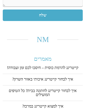
P
l
e
a
NM
s
e
l
e
מאמרים
a
קייטרינג להרמת כוסית – חיסכו לכם זמן ועבודה!
v
e
איך לבחור קייטרינג איכותי באזור השרון?
t
h
איך לבחור קייטרינג לחתונה בבית? כל הטיפים
המועילים
i
s
איך למצוא קייטרינג במרכז?
f