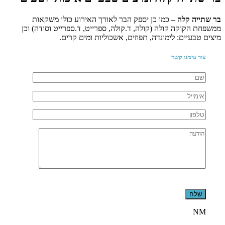
בר שתייה קלה
– כמו כן יספק הבר לאורך האירוע כולו משקאות
ממשפחת הקוקה קולה (קולה, ד.קולה, ספרייט, ד.ספרייט וסודה) וכן
מיצים טבעיים: לימונדה, תפוזים, אשכוליות ומים קרים.
צור עימנו קשר
Please
leave
this
field
NM
empty.