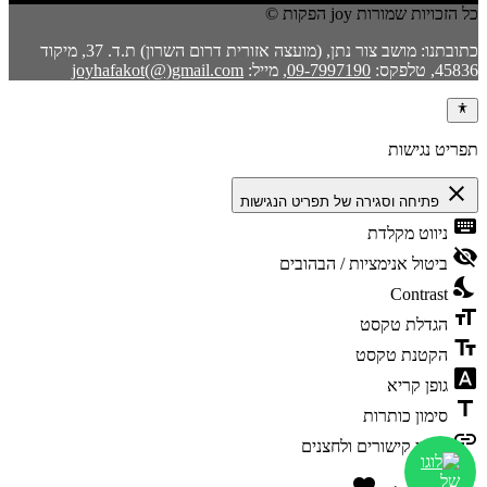
כל הזכויות שמורות joy הפקות ©
כתובתנו: מושב צור נתן, (מועצה אזורית דרום השרון) ת.ד. 37, מיקוד
45836, טלפקס:
09-7997190
, מייל:
joyhafakot(@)gmail.com
תפריט נגישות
close
פתיחה וסגירה של תפריט הנגישות
keyboard
ניווט מקלדת
visibility_off
ביטול אנימציות / הבהובים
nights_stay
Contrast
format_size
הגדלת טקסט
text_fields
הקטנת טקסט
font_download
גופן קריא
title
סימון כותרות
link
סימון קישורים ולחצנים
favorite