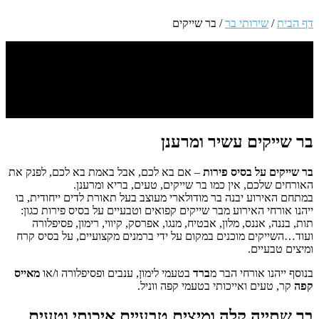
דף הבית
/
שירותי בר
/
בר שייקים
בר שייקים עשיר ומרענן
בר שייקים על בסיס פירות
– אם בא לכם, אבל באמת בא לכם, לפנק את
האורחים שלכם, אין כמו בר שייקים, טעים, בריא ומרענן.
במתחם האירוע יבנה בר מודולארי מעוצב בעל תאורת לדים ייחודית, בו
ייהנו אורחי האירוע מבר שייקים קפואים וטבעיים על בסיס פירות כגון:
תות, בננה, אננס, מלון, אבטיח, מנגו, אפרסק, קיווי, רימון, פסיפלורה
ועוד…השייקים מוכנים במקום על ידי ברמנים מקצועיים, על בסיס קרח
ומיצים טבעיים.
בנוסף ייהנו אורחי הבר מ
ברד
בטעמי לימון, ענבים ופסיפלורה ו/או
מאייס
קפה
קר, טעים ואייכותי בטעמי קפה ווניל.
בר שתייה קלה ומיצים טבעיים איכותי וטעים