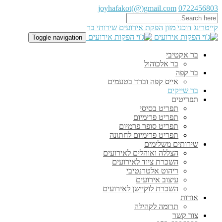
joyhafakot(@)gmail.com
0722456803
קייטרינג
דוכני מזון
הפקת אירועים
שירותי בר
Toggle navigation
בר אקטיבי
בר אלכוהול
בר קפה
אייס קפה וברד בטעמים
בר שייקים
תפריטים
תפריט בסיסי
תפריט פרימיום
תפריט סופר פרמיום
תפריט פרימיום לחתונה
שירותים משלימים
הצללה ואוהלים לאירועים
השכרת ציוד לאירועים
ריהוט אלטרנטיבי
עיצוב אירועים
השכרת לוקיישן לאירועים
אודות
תרומה לקהילה
צור קשר