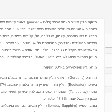
משקה הג'ין מיוצר מצמח ערער (בל
תבלינים כמו כוסברה, קינמון, אנג'ליקה, הל, קליפות תפוזים, בוטני
השיטה ההולנדית (הג'ניבר) המבוססת על שני סוגיה ייצור שונים: יו
שבאמצעותם מקבלים ג'ניבר נקי וחלק יותר. אודה – מיוצר בשיטה
מיושן בחביות והיונג לא. בניגוד לג'ין האנגלי, בג'ניבר ההולנדי אין
מותגי ג'ין פופולאריים ב-JOY הפקות:
גורדונ'ס (Gordons) – מותג הג'ין המוכר והנמכר ביותר בעולם המיוצר בשיטת לונדון דריי ג'ין. 43% אלכוהול.
ביפיטר (Beefeater)- הג'ין היחיד שעדיין מיוצר בלונדון עצמה.. 47% אלכוהול.
טנקרי (Tanqueray)- הטנקרי האנגלי נחשב לג‘ין יבש אך א
סגנון ג‘ין משל עצמו. 47.3% אלכוהול.