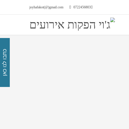
joyhafakot(@)gmail.com
0722456803
כתבו לנו כאן