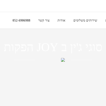
שירותים משלימים
אודות
צור קשר
052-6906988
סוגי ג'ין ב JOY הפקות