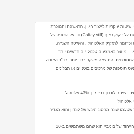
עז – juniper). כאשר קיימות שתי שיטות עיקריות לייצור הג'ין: הראשונה והמוכרת
ביותר היא השיטה האנגלית המוכרת בשם "לונדון דריי ג'ין" המבוססת על זיקוק רציף (Coffey still) וכן על הוספה של
ם וכדומה לתזקיק האלכוהולי. והשיטה השנייה,
נג – מיוצר באמצעים טכנולוגים חדשים יותר
 המסורתית והתוצאה משקה כבד יותר. בד"כ האודה
 כמעט תוספות של מרכיבים בוטניים או תבלינים.
פשר לומר שטעמו שונה מהסוג היבש של לונדון והוא מגדיר
בומביי ספייר (Bombay-Sapphire) – ג'ין המיוצר גם הוא באנגליה, הייחוד של בומביי הוא שהם משתמשים ב-10