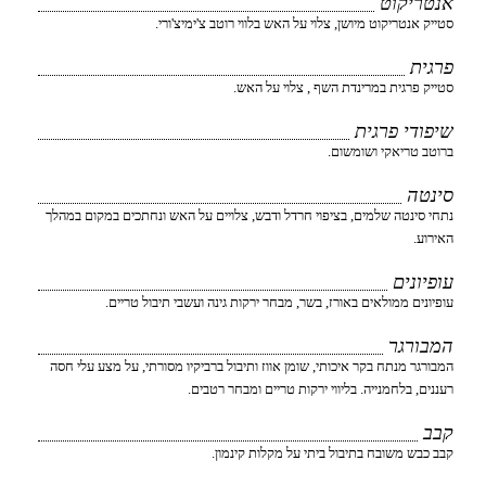
אנטריקוט
סטייק אנטריקוט מיושן, צלוי על האש בלווי רוטב צ'ימיצ'ורי.
פרגית
סטייק פרגית במרינדת השף , צלוי על האש.
שיפודי פרגית
ברוטב טריאקי ושומשום.
סינטה
נתחי סינטה שלמים, בציפוי חרדל ודבש, צלויים על האש ונחתכים במקום במהלך
האירוע.
עופיונים
עופיונים ממולאים באורז, בשר, מבחר ירקות גינה ועשבי תיבול טריים.
המבורגר
המבורגר מנתח בקר איכותי, שומן אווז ותיבול ברביקיו מסורתי, על מצע עלי חסה
רעננים, בלחמנייה. בליווי ירקות טריים ומבחר רטבים.
קבב
קבב כבש משובח בתיבול ביתי על מקלות קינמון.