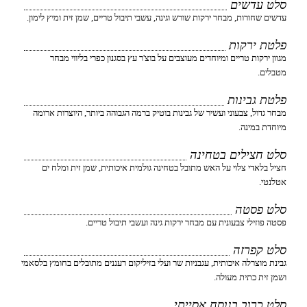
סלט עדשים
עדשים שחורות, מבחר ירקות שורש וגינה, עשבי תיבול טריים, שמן זית ומיץ לימון.
פלטת ירקות
מגוון ירקות טריים ומיוחדים מעוצבים על בוצ'ר עץ בסגנון כפרי בליווי מבחר
מטבלים.
פלטת גבינות
מבחר גדול, צבעוני ועשיר של גבינות בוטיק ברמה הגבוהה ביותר, היוצרות ארומה
מיוחדת במינה.
סלט חצילים בטחינה
חציל בלאדי צלוי על האש מתובל בטחינה גולמית איכותית, שמן זית ומלח ים
אטלנטי.
סלט פסטה
פסטה פוזילי צבעונית עם מבחר ירקות גינה ועשבי תיבול טריים.
סלט קפרזה
גבינת מוצרלה איכותית, עגבניות שר ועלי בזיליקום רעננים מתובלים בחומץ בלסאמי
ושמן זית כתית מעולה.
סלט כרוב בנוסח אסייתי