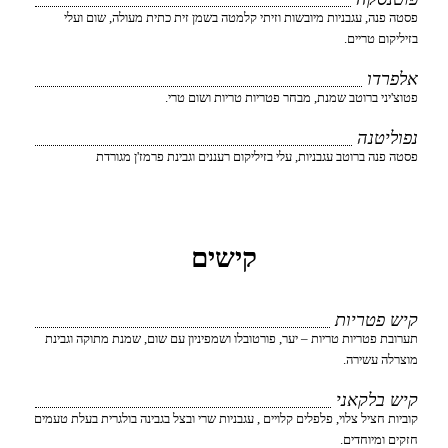
פסטה פנה, עגבניות מיובשות וזיתי קלמטה בשמן זית כתית מעולה, שום ועלי
בזיליקום טריים.
אלפרדו
פטוצ'יני ברוטב שמנת, מבחר פטריות טריות ושום טרי.
נפוליטנה
פסטה פנה ברוטב עגבניות, עלי בזיליקום רעננים וגבינת פרמז'ן מגורדת
קישים
קיש פטריות
תערובת פטריות טריות – יער, פורטובלו ושמפיניון עם שום, שמנת מתוקה וגבינת
מוצרלה עשירה.
קיש בלקאני
קוביות חציל צלוי, פלפלים קלויים , עגבניות שרי ובצל בגבינה בולגרית בעלת טעמים
חזקים ומיוחדים.