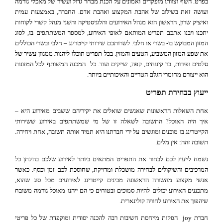
בפרט. השף וצוותו מופקדים ואמונים על הכנת מבחר גדול ועשיר של מאכלי גורמה
ועושה זאת בשילוב של אהבת המקצוע ואהבת אדם. החברה, באמצעות עמית
ואיציק שרון, הראשון הוא מנהל האירועים והלוגיסטיקה והשני מנהל קשרי לקוחות
יתכנו ויבנו אתכם תפריט המותאם לאופי האירוע, למספר המשתתפים בו, לסוג
המזון המבוקש בו- בשרי או חלבי. לשרותכם שירותי קייטרינג – חלבי ובשרי הכוללים
את שפע המזון המשביע, הטעים והמזין. בכל תפריט תוכלו ליהנות ממגוון עשיר של
סלטים ופירות, בר קינוחים, קפה, שייקים ועוד. כל המכנה המשותף לכל המזונות
הוא ייצורם מחומרי הגלם הטריים והאיכותיים ביותר.
ייעוץ בבחירת תפריט
אחת השאלות הראשונות שאנשים שואלים את יקיריהם ששבים מאירוע היא –
איך היה האוכל? התשובה לשאלה זו של מי שמשתתפים באירוע ששירותי
הקייטרינג בו מוכנים ומוגשים על ידי חברתנו היא תמיד אותה תשובה, אחת ויחידה.
תשובה זהה: אין מלים.
נשמח לייעץ לכם לבחור את התפריט המתאים ביותר לאירוע שלכם בהינתן כל
המרכיבים והשיקולים לבחירה מושכלת ומדויקת, שחוסכת לכם זמן וכסף. כאשר
אנשי מקצוע מהשורה הראשונה מכינים קייטרינג לאירועים מכל סוג שהוא,
מתכננים האירוע יכולים להיות סמוכים ובטוחים כי הם ייהנו מאוכל גורמה משובח
שיהפוך את האירוע לחוויה קולינארית.
חברת joy הפקות מייחסת חשיבות רבה להכנה יסודית ומוקפדת של כל פריטי