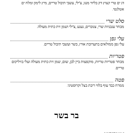
דג ים טרי קצוץ דק בליווי מנגו, צ'ילי, עשבי תיבול טריים, מיץ לימון ומלח ים
אטלנטי.
סלט שרי
מבחר עגבניות שרי, צנוברים, נענע ,צ'ילי ושמן זית כתית מעולה.
עלי גפן
עלי גפן ממולאים בתערובת אורז, בשר ועשבי תיבול טריים.
פטריות
מבחר פטריות טריות, מוקפצות ביין לבן, שום, שמן זית כתית מעולה ועלי בזיליקום
טריים.
פטה
ממרח כבד עוף בלווי ריבת בצל וקרוסטיני.
בר בשר