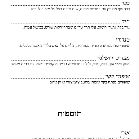
כבד
כבד עוף מוקפץ עם פטריות טריות, שום וריבת בצל על מצע עלי פילו.
נזיד
נזיד בקר, גרגירי חומוס, עלי תרד טריים ומבחר ירקות שורש, בבישול עמוק.
טנדורי
שיפודי הודו במרינדה הודית מסורתית, צלויים על האש בליווי צ'אטני פלפלים.
מעורב ירושלמי
מגוון חלקי עוף, בצל, שום, צ'ילי ופטרוזיליה טרייה מוקפצים בשמן זית כתית מעולה.
שיפודי בקר
שיפודים מנתח בקר איכותי ברוטב צ'ימיצ'ורי או יין אדום.
תוספות
אורז
אורז לבן עם מבחר ירקות גינה, צימוקים, שקדים ועשבי תיבול טריים.