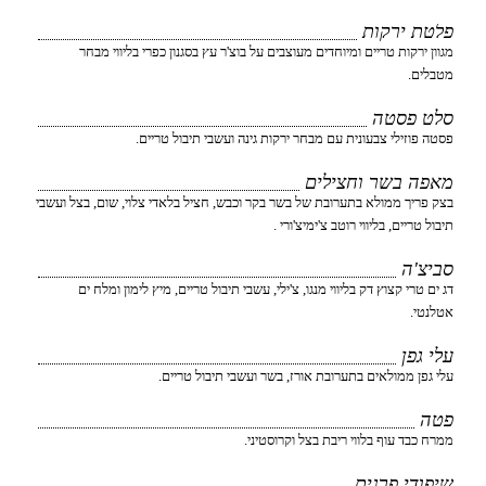
פלטת ירקות
מגוון ירקות טריים ומיוחדים מעוצבים על בוצ'ר עץ בסגנון כפרי בליווי מבחר
מטבלים.
סלט פסטה
פסטה פוזילי צבעונית עם מבחר ירקות גינה ועשבי תיבול טריים.
מאפה בשר וחצילים
בצק פריך ממולא בתערובת של בשר בקר וכבש, חציל בלאדי צלוי, שום, בצל ועשבי
תיבול טריים, בליווי רוטב צ'ימיצ'ורי .
סביצ'ה
דג ים טרי קצוץ דק בליווי מנגו, צ'ילי, עשבי תיבול טריים, מיץ לימון ומלח ים
אטלנטי.
עלי גפן
עלי גפן ממולאים בתערובת אורז, בשר ועשבי תיבול טריים.
פטה
ממרח כבד עוף בלווי ריבת בצל וקרוסטיני.
שיפודי פרגית