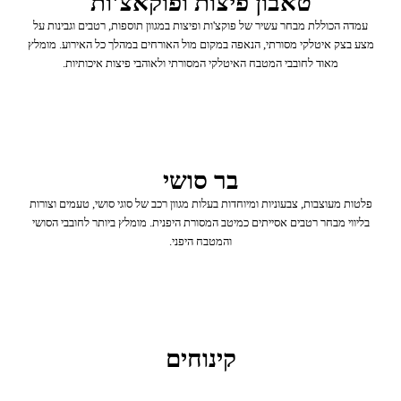
טאבון פיצות ופוקאצ'ות
עמדה הכוללת מבחר עשיר של פוקצ'ות ופיצות במגוון תוספות, רטבים וגבינות על
מצע בצק איטלקי מסורתי, הנאפה במקום מול האורחים במהלך כל האירוע. מומלץ
מאוד לחובבי המטבח האיטלקי המסורתי ולאוהבי פיצות איכותיות.
בר סושי
פלטות מעוצבות, צבעוניות ומיוחדות בעלות מגוון רכב של סוגי סושי, טעמים וצורות
בליווי מבחר רטבים אסייתים כמיטב המסורת היפנית. מומלץ ביותר לחובבי הסושי
והמטבח היפני.
קינוחים