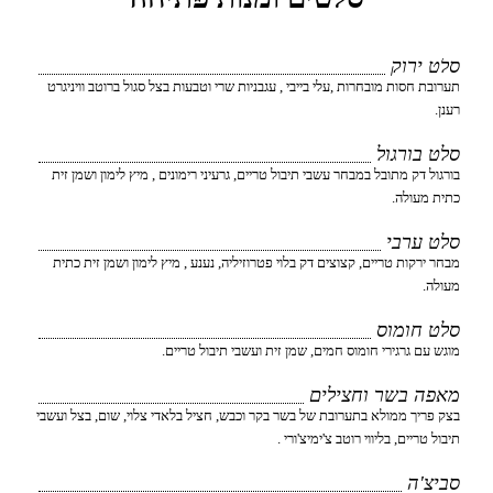
סלט ירוק
תערובת חסות מובחרות ,עלי בייבי , עגבניות שרי וטבעות בצל סגול ברוטב וויניגרט
רענן.
סלט בורגול
בורגול דק מתובל במבחר עשבי תיבול טריים, גרעיני רימונים , מיץ לימון ושמן זית
כתית מעולה.
סלט ערבי
מבחר ירקות טריים, קצוצים דק בלוי פטרוזיליה, נענע , מיץ לימון ושמן זית כתית
מעולה.
סלט חומוס
מוגש עם גרגירי חומוס חמים, שמן זית ועשבי תיבול טריים.
מאפה בשר וחצילים
בצק פריך ממולא בתערובת של בשר בקר וכבש, חציל בלאדי צלוי, שום, בצל ועשבי
תיבול טריים, בליווי רוטב צ'ימיצ'ורי .
סביצ'ה