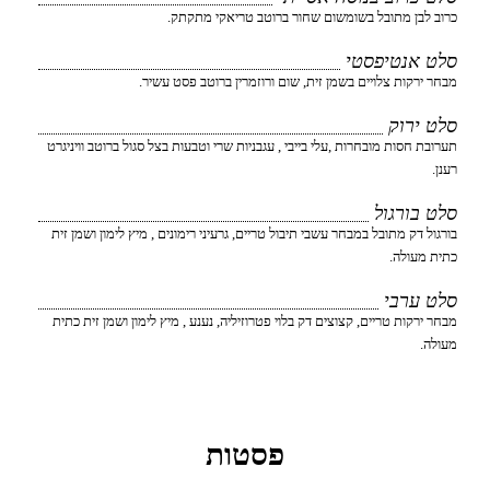
כרוב לבן מתובל בשומשום שחור ברוטב טריאקי מתקתק.
סלט אנטיפסטי
מבחר ירקות צלויים בשמן זית, שום ורוזמרין ברוטב פסט עשיר.
סלט ירוק
תערובת חסות מובחרות ,עלי בייבי , עגבניות שרי וטבעות בצל סגול ברוטב וויניגרט
רענן.
סלט בורגול
בורגול דק מתובל במבחר עשבי תיבול טריים, גרעיני רימונים , מיץ לימון ושמן זית
כתית מעולה.
סלט ערבי
מבחר ירקות טריים, קצוצים דק בלוי פטרוזיליה, נענע , מיץ לימון ושמן זית כתית
מעולה.
פסטות