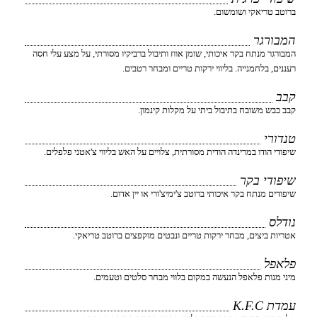
ברוטב טריאקי ושומשום.
המבורגר
המבורגר מנתח בקר איכותי, שומן אווז ותיבול ברביקיו מסורתי, על מצע עלי חסה
רעננים, בלחמנייה. בליווי ירקות טריים ומבחר רטבים.
קבב
קבב כבש משובח בתיבול ביתי על מקלות קינמון.
טנדורי
שיפודי הודו במרינדה הודית מסורתית, צלויים על האש בליווי צ'אטני פלפלים.
שיפודי בקר
שיפודים מנתח בקר איכותי ברוטב צ'ימיצ'ורי או יין אדום.
נודלס
אטריות ביצים, מבחר ירקות טריים ונבטים מוקפצים ברוטב טריאקי.
פלאפל
מיני מנות פלאפל הנעשה במקום בלווי מבחר סלטים וטעמים.
עמדת K.F.C