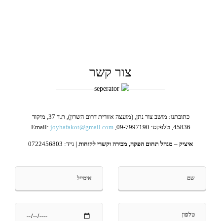
צור קשר
כתובתנו: מושב צור נתן, (מועצה אזורית דרום השרון), ת.ד 37, מיקוד
45836, טלפקס: 09-7997190, Email:
joyhafakot@gmail.com
איציק – מנהל תחום הפקה, מכירה וקשרי לקוחות |
נייד: 0722456803