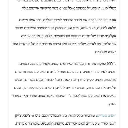
האירוע ואת חוויית האוכל בעזרת הצבת דוכנים מעוצבים וטעימים בטירוף,
בשלל סגנונות ובסטייל פסטיבל אוכל שאי אפשר להישאר אדישים אליו.
אנו בונים יחד איתכם את מבחר הדוכנים לאירוע שלכם, בהתאמה אישית
מלאה למיקום, סוג האירוע, עונת השנה וכמובן סוג המוזמנים ומייצרים מבחר
אקלקטי מדויק של דוכנים וסגנונות גסטרונומיים. כל סגנון, מטבח או מנה
שתחלמו עליה לאירוע שלכם, יש לנו ואנו נגשים עבורכם את חלום האוכל הזה
בצורה מושלמת.
ל-JOY הפקות עשרות דוכני מזון לאירועים קטנים ולאירועים מכל הסוגים,
דוכנים לאירועי חוץ ופנים, דוכנים עם מנות לילדים ודוכנים עם מנות פרימיום
מורכבות, דוכנים לקיץ ולחורף וכן הלאה. תוכלו לבחור דוכנים בשריים, דוכנים
חלביים או דוכני פרווה, דוכנים ייעודיים לילדים, דוכני מתוקים וקינוחים, דוכנים
קלילים או דוכנים עם מנות "כבדות" – המבחר באמת עצום ועשיר מאין כמותו
בשוק.
דוכנים בשריים
:
טורטיות מקסיקניות, מיני המבורגר וקבב, פיש & צ'יפס, צ'יקן
ווינגס, סודוך טוסט, דים סאם אסייתים, מוקפץ, רוסטביף, שווארמה אמיתית.