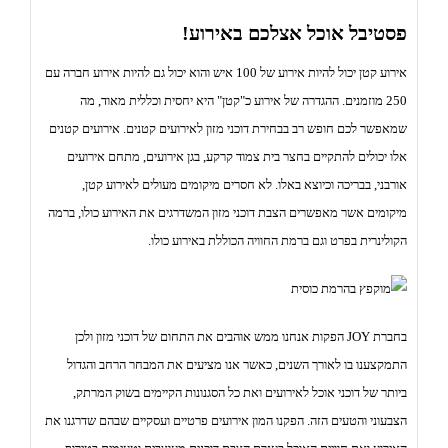
פסטיבל אוכל אצלכם באירוע!
אירוע קטן יכול להיות אירוע של 100 איש והוא יכול גם להיות אירוע חברה עם
250 מוזמנים. ההגדרה של אירוע כ"קטן" היא יחסית וכללית מאוד, מה
שמאפשר לכם חופש רב בבחירת דוכני מזון לאירועים קטנים. אירועים קטנים
אלו יכולים להתקיים בחצר בית צמוד קרקע, בגן אירועים, מתחם אירועים
אורבני, בבריכה וכיוצא באלו. לא חסרים מיקומים מעולים לאירוע קטן,
מיקומים אשר מאפשרים הצבת דוכני מזון המשדרגים את האירוע כולו, ברמה
הקולינרית בפרט וגם ברמת החוויה הכוללת באירוע כולו.
בחברת JOY הפקות אנחנו ממש אוהבים את התחום של דוכני מזון ולכן
התמקצענו בו לאורך השנים, כאשר אנו מציעים את המבחר הרחב והגדול
ביותר של דוכני אוכל לאירועים ואת כל הסגנונות הקיימים בשוק המרתק,
הצבעוני והטעים הזה. הפקנו המון אירועים פרטיים ועסקיים שבהם שדרגנו את