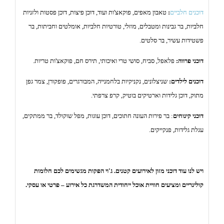
דוכנים
חלביים
:
טאבון מאפים, פוקאצ'ות ועוד, דוכן פיצות, דוכן פסטות ולזניות
חלביות, בר גבינות ומטבלים, מוזלי, טורטיות חלביות, אומלטים וחביתות, בר
פשטידות עשיר, בר סלטים.
דוכני פרווה:
פלאפל, סביח, סושי טרי ואיכותי, תירס חם, פוקאצ'ות טריות.
דוכנים לילדים:
שניצלונים, נקניקיות בלחמנייה, המבורגרים, פופקורן, צמר גפן
מתוק, דוכן גלידות וארטיקים בוטיק, קרפ צרפתי.
דוכני קינוחים
:
בר פירות העונה חתוכים, דוכן עוגות, מפל שוקולד, בר ממתקים,
עגלת גלידות, פנקייקים.
ויש לנו עוד דוכני מזון לאירועים קטנים. ג'וי הפקות מגשימים לכם חלומות
קולינריים ומציעים חוויית אוכל ייחודית המשדרגת כל אירוע – פרטי או עסקי.