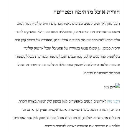
o
n
חוויית אוכל מדהימה ומטריפה
דוכני מזון לאירועים קטנים מציעים באמת ובתמים חוויה קולינרית מדהימה,
משהו שהאורחים מופתעים ממנו, מתפעלים ממנו ובסוף לא מפסיקים לדבר
עליו. דמיינו לעצמכם שאתם מפיקים אירוע קטן (ההגדרה של אירוע קטן היא
יחסית כמובן…) שכולו עטוף באווירה של פסטיבל אוכל או שוק קולינרי
בינלאומי. המוזמנים שלכם מסתובבים ואוכלים מנות מטריפות בשלל סגנונות
ובהגשה מלאת סטייל וככל שהזמן עובר כולם מתלהבים יותר ויותר מהאוכל
המהמם שארגנתם עבורם.
דוכני מזון
לאירועים קטנים מאפשרים לגוון בסגנון וסוג המנות בצורה חסרת
תקדים, זו צורת הגשה כיפית המייצרת אינטראקציות ועניין וכך אתם גם
מבדלים את האירוע שלכם, גם מספקים אוכל מדהים ומגוון לכל סוגי האורחים
שלכם וגם מרימים את האווירה באירוע לגבהים חדשים.