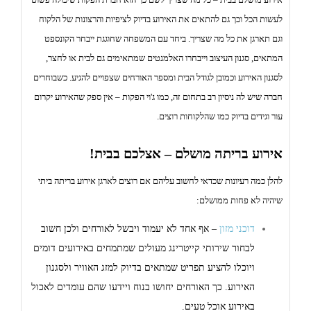
o
לעשות הכל וכך גם להתאים את האירוע בדיוק לציפיות והרצונות של הלקוח
n
וגם תארגן את כל מה שצריך. ביחד עם המשפחה שחוגגת ייבחר הקונספט
המתאים, סגנון העיצוב וייבחרו האלמנטים שמתאימים גם לבית או לחצר,
לסגנון האירוע וכמובן לגודל הבית ומספר האורחים שצפויים להגיע. כשבוחרים
חברה שיש לה ניסיון רב בתחום זה, כמו ג'וי הפקות – אין ספק שהאירוע יקרום
עור וגידים בדיוק כמו שהלקוחות רוצים.
אירוע בריתה מושלם – אצלכם בבית!
להלן כמה רעיונות שכדאי לחשוב עליהם אם רוצים לארגן אירוע בריתה ביתי
שיהיה לא פחות ממושלם:
דוכני מזון
– אף אחד לא יעמוד ויבשל לאורחים ולכן חשוב
לבחור שירותי קייטרינג מעולים שמתמחים באירועים דומים
ויוכלו להציע תפריט שמתאים בדיוק למזג האוויר ולסגנון
האירוע. כך האורחים יחושו בנוח ויידעו שהם עומדים לאכול
באירוע אוכל טעים.