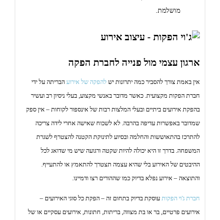
מושלמת.
ארגון עצמי מול פנייה לחברת הפקה
אין באמת צורך להסביר כמה יתרונות יש
להפקה של אירוע
הבריתה על ידי
חברת הפקות מקצועית. כאשר מדובר באנשי מקצוע, בעלי ניסיון רב ועשיר
בהפקת אירועים ביתיים ובעלי המלצות רבות של אינספור לקוחות – אין ספק
שמדובר באפשרות עדיפה בהרבה. לא לשכוח שאישה אחרי לידה צריכה
להתרכז בהתאוששות והחלמה ובסיוע לתינוקת הקטנה להצטרף לשגרת
המשפחה. בדרך זו היא יכולה להיות שקטה ורגועה שיש מי שדואג לכל
ההיבטים של האירוע בלי שהיא עצמה תצטרך להתאמץ או להתעייף.
והתוצאה – אירוע נפלא בדיוק כמו שההורים רצו ודמיינו.
חברת ג'וי הפקות
עוסקת בדיוק בתחום זה – הפקת כל סוגי האירועים –
אירועים פרטיים, בר או בת מצווה, בריתות, חתונות, אירועים עסקיים או של