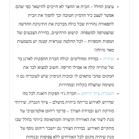
עיצוב החלל – הבית או החצר לא חייבים להישאר כפי שהם.
אפשר לעצב כיד הדמיון הטובה וכך להפוך את הבית
לתפאורה נהדרת שכל כולה מברכת את התינוקת החדשה
שהצטרפה למשפחה. קישוט הרהיטים, בחירת הצבעים של
המפות והמפיות – לכל החלטה שנראית קטנה יש משמעות
מאד גדולה!
שתייה
– במידה ומחליטים יכולה חברת ההפקות לארגן בר
של שתייה קלה או אפילו חריפה. חשוב למצוא לבר את
המקום שהכי מתאים לו ובזכות הניסיון שיש לעובדיה גם זו
משימה שתצלח בקלות ובמהירות.
השכרת ציוד וריהוט
– חברת ג'וי הפקות דואגת לכל מה
שדרוש לאירוע בריתה ביתית מושלם – ציוד הגברה, שירותי
מוזיקת רגע ובמידת הצורך – פריטי ריהוט אלטרנטיבי על
מנת ליצור את האווירה הרצויה והמתאימה ביותר בחלל שבו
מתקיים האירוע. במידת הצורך גם יושכר ריהוט נוסף על
מנת שיהיה מקום לכל האורחים ללא צפיפות ובנוחות