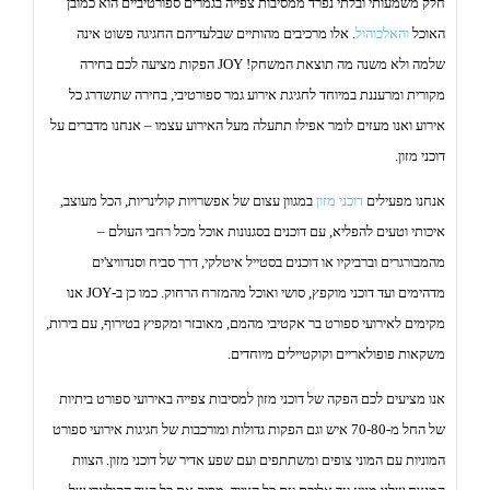
חלק משמעותי ובלתי נפרד ממסיבות צפייה בגמרים ספורטיביים הוא כמובן
האוכל
והאלכוהול
. אלו מרכיבים מהותיים שבלעדיהם החגיגה פשוט אינה
שלמה ולא משנה מה תוצאת המשחק! JOY הפקות מציעה לכם בחירה
מקורית ומרעננת במיוחד לחגיגת אירוע גמר ספורטיבי, בחירה שתשדרג כל
אירוע ואנו מעזים לומר אפילו תתעלה מעל האירוע עצמו – אנחנו מדברים על
דוכני מזון
.
אנחנו מפעילים
דוכני מזון
במגוון עצום של אפשרויות קולינריות, הכל מעוצב,
איכותי וטעים להפליא, עם דוכנים בסגנונות אוכל מכל רחבי העולם –
מהמבורגרים וברביקיו או דוכנים בסטייל איטלקי, דרך סביח וסנדוויצ'ים
מדהימים ועד דוכני מוקפץ, סושי ואוכל מהמזרח הרחוק. כמו כן ב-JOY אנו
מקימים לאירועי ספורט בר אקטיבי מהמם, מאובזר ומקפיץ בטירוף, עם בירות,
משקאות פופולאריים וקוקטיילים מיוחדים.
אנו מציעים לכם הפקה של דוכני מזון למסיבות צפייה באירועי ספורט ביתיות
של החל מ-70-80 איש וגם הפקות גדולות ומורכבות של חגיגות אירועי ספורט
המוניות עם המוני צופים ומשתתפים ועם שפע אדיר של דוכני מזון. הצוות