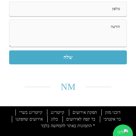
P
l
e
a
s
NM
e
l
e
a
v
דוכני מזון
הפקת אירועים
קייטרינג
קייטרינג בשרי
e
בר אקטיבי
בר קפה לאירועים
בלוג
אירועים שהפקנו
t
* התמונות באתר להמחשה בלבד
h