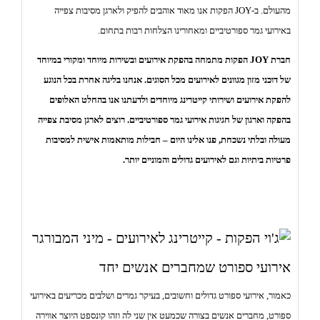
o
מהעולם. ב-JOY הפקות אנו מאוד אוהבים להפיק ולארגן מסיבות צפייה
n
באירועי גמר ספורטיביים ומאחורינו הצלחות רבות בתחום.
חברת JOY הפקות מתמחה בהפקת אירועים ובשירות מיוחד ומקורי במיוחד
של
דוכני מזון
מגוונים לאירועים מכל הסוגים. אנחנו בליגה אחרת בכל הנוגע
להפקת אירועים ושירותי קייטרינג מיוחדים ולדעתנו אנו בהחלט האלופים
בהפקה וארגון של חגיגות אירועי גמר ספורטיביים. רוצים לארגן מסיבת צפייה
מעולה ובלתי נשכחת, פנו אלינו היום – חבילות מותאמות אישית למסיבות
פרטיות ביתיות וגם לאירועים גדולים והמוניים יותר.
אירועי ספורט שמחברים אנשים יחד
כאמור, אירועי ספורט גדולים וחשובים, בעיקר גמרים ושלבים מכריעים באירועי
ספורט, מחברים אנשים בצורה שכמעט אין שני לה וזהו קונספט היוצר אווירה