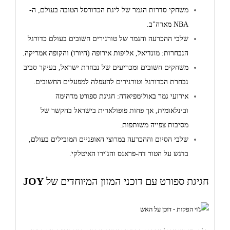
משחקי סדרות הגמר של ליגת הכדורסל הטובה בעולם, ה-
NBA מארה"ב.
שלבי ההכרעה והגמר של טורנירים חשובים בעולם כדורגל
הנבחרות: מונדיאל, אליפות אירופה (היורו) והקופה אמריקה.
משחקים חשובים ומכריעים של נבחרת ישראל, בעיקר סביב
נבחרת הכדורגל וטורנירים להעפלה למפעלים החשובים.
אירועי גמר באולימפיאדה: חגיגת ספורט מדהימה
ובינלאומית, אך פחות פופולארית בישראל בהקשר של
מסיבות צפייה משותפות.
שלבי הסיום וההכרעה במרוצי האופניים המובילים בעולם,
בדגש על הטור דה-פראנס והג'ירו האיטלקי.
חגיגת ספורט עם דוכני המזון המיוחדים של
JOY