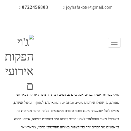
joyhafakot(@)gmail.com
0722456803
קייטרינג
דוכני מזון
חגיגת אירוע גמר ספורטיבי
הפקת אירועים
שירותי בר
T
o
g
g
דף הבית
/
בלוג
/
חגיגת אירוע גמר ספורטיבי
l
e
אירועי ספורט גדולים וחשובים יוצרים חיבור חברתי ורגשי עמוק ומהנה במיוחד,
n
כנראה שיש באירועים אלו משהו הנוגע בדבר בסיסי מאוד אצלנו בני האנוש,
a
אולי במיוחד אצל הגברים אבל כיום גם נשים רבות הן צופות אדוקות באירועי
v
i
ספורט, כך שאלו אירועים כיפיים ומחברים המתאימים למגוון רחב של אנשים,
g
אפילו לאלו שבשגרה אינם חובבי ספורט מושבעים. כל זה מייצר מציאות בה
a
בישראל מאוד פופולארי לארגן חגיגת אירוע גמר בספורט כלשהו, אירוע מהנה
t
i
בו אנשים מתחברים יחד כדי לצפות באירוע ספורטיבי מרכזי, מהארץ או