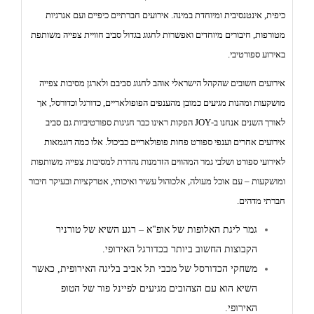
כיפית, אינטנסיבית ומיוחדת במינה. אירועים חברתיים כיפיים ועם אנרגיות
מטורפות, חיבורים מיוחדים ואפשרות לחגוג בגדול סביב חוויית צפייה משותפת
באירוע ספורטיבי.
אירועים חשובים שהקהל הישראלי אוהב לחגוג סביבם ולארגן מסיבות צפייה
מושקעות ומהנות מגיעים כמובן מהענפים הפופולאריים, כדורגל וכדורסל, אך
לאורך השנים אנחנו ב-JOY הפקות ראינו כבר חגיגות ספורטיביות גם סביב
אירועים אחרים וענפי ספורט פחות פופולאריים כביכול. אלו כמה דוגמאות
לאירועי ספורט ושלבי גמר המהווים הזדמנות נהדרת למסיבות צפייה משותפות
ומושקעות – עם אוכל מעולה, אלכוהול עשיר ואיכותי, אטרקציות ובעיקר חיבור
חברתי מדהים.
גמר ליגת האלופות של אופ"א – רגע השיא של טורניר
הקבוצות החשוב ביותר בכדורגל האירופי.
משחקי הכדורסל של מכבי תל אביב בליגה האירופית, כאשר
השיא הוא עם הצהובים מגיעים לפיינל פור של הטופ
האירופי.