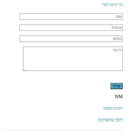
צור עימנו קשר
Please
leave
this
field
NM
empty.
דוכנים נוספים
דוכן שווארמה