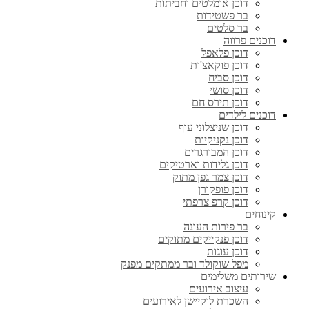
דוכן אומלטים וחביתות
בר פשטידות
בר סלטים
דוכנים פרווה
דוכן פלאפל
דוכן פוקאצ'ות
דוכן סביח
דוכן סושי
דוכן תירס חם
דוכנים לילדים
דוכן שניצלוני עוף
דוכן נקניקיות
דוכן המבורגרים
דוכן גלידות וארטיקים
דוכן צמר גפן מתוק
דוכן פופקורן
דוכן קרפ צרפתי
קינוחים
בר פירות העונה
דוכן פנקייקים מתוקים
דוכן עוגות
מפל שוקולד ובר ממתקים מפנק
שירותים משלימים
עיצוב אירועים
השכרת לוקיישן לאירועים