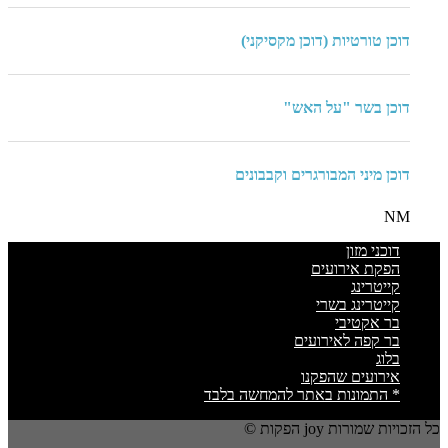
דוכן טורטיות (דוכן מקסיקני)
דוכן בשר "על האש"
דוכן מיני המבורגרים וקבבונים
NM
דוכני מזון
הפקת אירועים
קייטרינג
קייטרינג בשרי
בר אקטיבי
בר קפה לאירועים
בלוג
אירועים שהפקנו
* התמונות באתר להמחשה בלבד
כל הזכויות שמורות joy הפקות ©