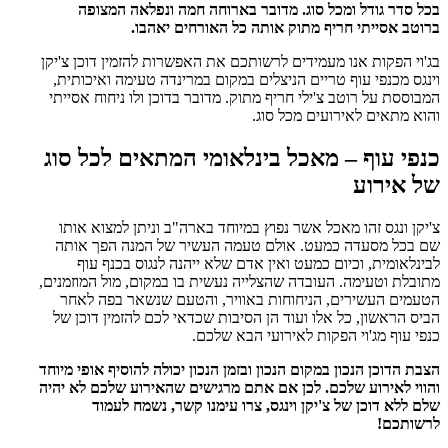
בכל סדר גודל ומכל סוג. מדובר בארוחה חמה ונפלאה המצופה
ברוטב אסייתי חריף מתוק אותה כל האורחים יאהבו.
בג'וי הפקות אנו מעמידים לרשותכם את האפשרות להזמין דוכן צ'יקן
וינגס מכנפי עוף טריים הניצלים במקום במרינדה טעימה ואיכותית,
המבוססת על רוטב צ'ילי חריף מתוק. מדובר בדוכן ולו ניחוח אסייתי
והוא מתאים לאירועים מכל סוג.
כנפי עוף – מאכל בינלאומי המתאים לכל סוג
של אירוע
צ'יקן ונגס זהו מאכל אשר נפוץ במיוחד בארה"ב וניתן למצוא אותו
שם בכל מסעדה כמעט. אולם טעמה העשיר של המנה הפך אותה
לבינלאומית, וכיום כמעט ואין אדם שלא ייהנה לנגוס בכנף עוף
מתובלת וטעימה. העובדה שהצלייה נעשית בו במקום, מול המוזמנים,
הטעמים העשירים, הניחוחות באוויר, והטעם שנשאר בפה לאחר
הביס הראשון, כל אלו ועוד הן הסיבות שכדאי לכם להזמין דוכן של
כנפי עוף מג'וי הפקות לאירועי הבא שלכם.
הצבת הדוכן הנכון במקום הנכון ובזמן הנכון יכולה להוסיף אופי מיוחד
והווי לאירוע שלכם. לכן אם אתם מרגישים שהאירוע שלכם לא יהיה
שלם ללא דוכן של צ'יקן וינגס, צרו עימנו קשר‏, נשמח לעמוד
לרשותכם!