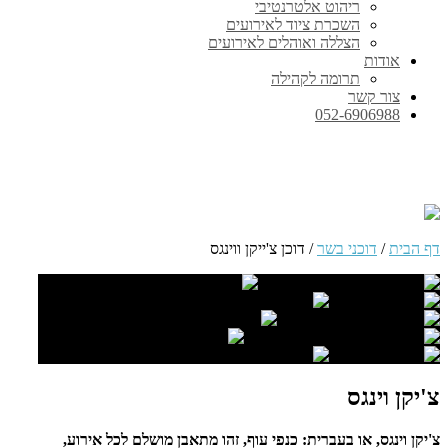
ריהוט אלטרנטיבי
השכרת ציוד לאירועים
הצללה ואוהלים לאירועים
אודות
תרומה לקהילה
צור קשר
052-6906988
דוכן צ'ייקן ווינגס
דף הבית
/
דוכני בשר
/
דוכן צ'ייקן ווינגס
צ'יקן וינגס
צ'יקן וינגס, או בעברית: כנפי עוף, זהו מתאבן מושלם לכל אירוע,