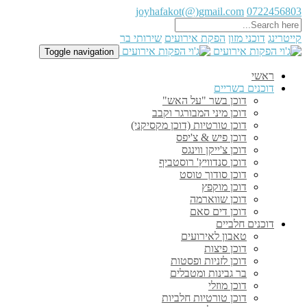
joyhafakot(@)gmail.com
0722456803
קייטרינג
דוכני מזון
הפקת אירועים
שירותי בר
Toggle navigation
ראשי
דוכנים בשריים
דוכן בשר "על האש"
דוכן מיני המבורגר וקבב
דוכן טורטיות (דוכן מקסיקני)
דוכן פיש & צ'יפס
דוכן צ'ייקן ווינגס
דוכן סנדוויץ' רוסטביף
דוכן סודוך טוסט
דוכן מוקפץ
דוכן שווארמה
דוכן דים סאם
דוכנים חלביים
טאבון לאירועים
דוכן פיצות
דוכן לזניות ופסטות
בר גבינות ומטבלים
דוכן מוזלי
דוכן טורטיות חלביות